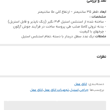
نقد و بررسی
ابعاد :
قطر 35 سانتیمتر – ارتفاع کلی 50 سانتیمتر
مشخصات :
- ساخته شده از استنلس استیل 304 نگیر (زنگ ناپذیر و قابل استریل)
- بدنه ترولی کاملا صلب طی پروسه ساخت در فرآیند جوش آرگون
- چرخهای با کیفیت
ملحقات :
یک عدد سطل دربدار با دسته ،تمام استنلس استیل
نظرات
دسته‌بندی
:
اتاق عمل
برچسب‌ها :
جراحی
،
استیل
،
تجهیزات اتاق عمل
،
اتاق عمل