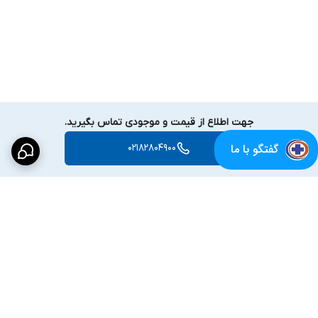
جهت اطلاع از قیمت و موجودی تماس بگیرید.
گفتگو با ما
02182804900
برگشت به بالا