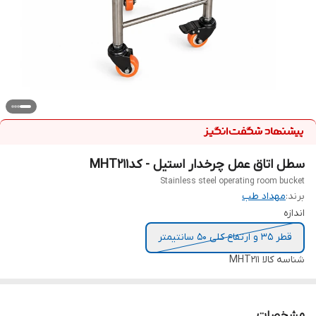
سطل اتاق عمل چرخدار استیل - کدMHT211
Stainless steel operating room bucket
برند:
مهداد طب
اندازه
قطر 35 و ارتفاع کلی 50 سانتیمتر
شناسه کالا
MHT211
مشخصات