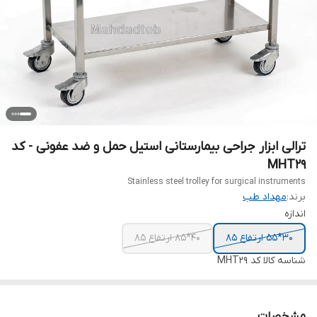
ترالی ابزار جراحی بیمارستانی استیل حمل و ضد عفونی - کد
MHT29
Stainless steel trolley for surgical instruments
برند:
مهداد طب
اندازه
30*55 ارتفاع 85
40*85 ارتفاع 85
شناسه کالا
کد MHT29
مشخصات