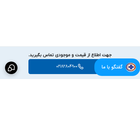
جهت اطلاع از قیمت و موجودی تماس بگیرید.
گفتگو با ما
02182804900
برگشت به بالا