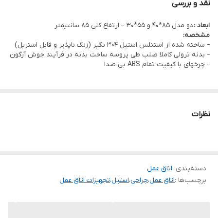
نقد و بررسی
ابعاد :
دو مدل 85*40 و 55*30 – ارتفاع کلی 85 سانتیمتر
مشخصه:
– ساخته شده از استنلس استیل 304 نگیر (زنگ ناپذیر و قابل استریل)
– بدنه ترولی کاملا صلب طی پروسه ساخت بدنه در فرآیند جوش آرگون
– چرخهای با کیفیت تمام ABS بی صدا
نظرات
دسته‌بندی
:
اتاق عمل
برچسب‌ها :
اتاق عمل
،
جراحی
،
استیل
،
تجهیزات اتاق عمل