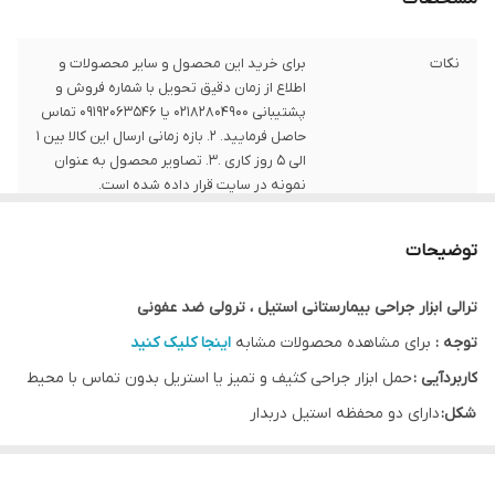
نکات
برای خرید این محصول و سایر محصولات و
اطلاع از زمان دقیق تحویل با شماره فروش و
پشتیبانی 02182804900 یا 09192063546 تماس
حاصل فرمایید. 2. بازه زمانی ارسال این کالا بین 1
الی 5 روز کاری .3. تصاویر محصول به عنوان
نمونه در سایت قرار داده شده است.
توضیحات
ترالی ابزار جراحی بیمارستانی استیل ، ترولی ضد عفونی
توجه :
برای مشاهده محصولات مشابه
اینجا کلیک کنید
کاربردآیی :
حمل ابزار جراحی کثیف و تمیز یا استریل بدون تماس با محیط
شکل:
دارای دو محفظه استیل دربدار