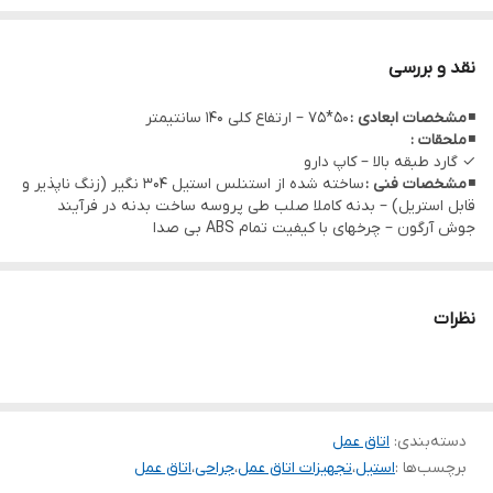
◾
کاربرد :
قرارگیری دارو ها و ملزومات پروسه بیهوشی در اتاق عمل
نقد و بررسی
◾
مشخصات ابعادی :
50*75 – ارتفاع کلی 140 سانتیمتر
◾
ملحقات :
✓ گارد طبقه بالا – کاپ دارو
◾
مشخصات فنی :
ساخته شده از استنلس استیل 304 نگیر (زنگ ناپذیر و
قابل استریل) – بدنه کاملا صلب طی پروسه ساخت بدنه در فرآیند
جوش آرگون – چرخهای با کیفیت تمام ABS بی صدا
نظرات
دسته‌بندی
:
اتاق عمل
برچسب‌ها :
استیل
،
تجهیزات اتاق عمل
،
جراحی
،
اتاق عمل