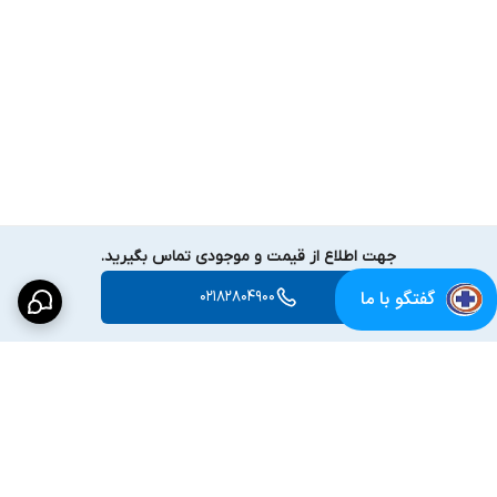
جهت اطلاع از قیمت و موجودی تماس بگیرید.
گفتگو با ما
02182804900