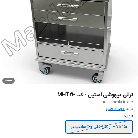
ترالی بیهوشی استیل - کد MHT23
Anesthesia trolley
برند:
مهداد طب
اندازه
50*75 – ارتفاع کلی 140 سانتیمتر