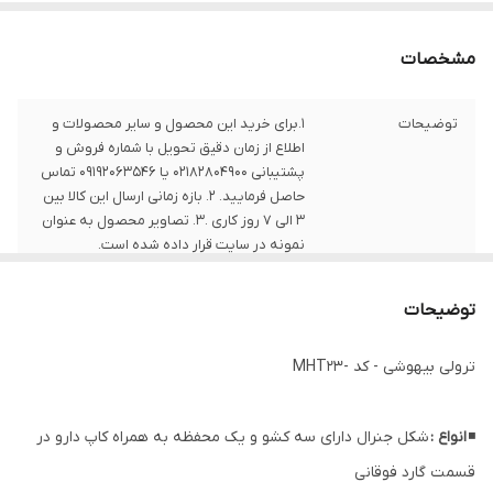
مشخصات
توضیحات
1.برای خرید این محصول و سایر محصولات و
اطلاع از زمان دقیق تحویل با شماره فروش و
پشتیبانی 02182804900 یا 09192063546 تماس
حاصل فرمایید. 2. بازه زمانی ارسال این کالا بین
3 الی 7 روز کاری .3. تصاویر محصول به عنوان
نمونه در سایت قرار داده شده است.
توضیحات
ترولی بیهوشی - کد -MHT23
◾
انواع :
شکل جنرال دارای سه کشو و یک محفظه به همراه کاپ دارو در
قسمت گارد فوقانی