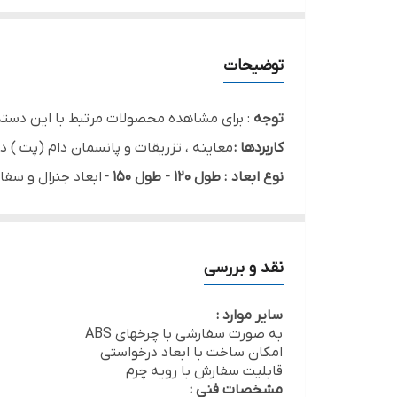
توضیحات
توجه
: برای مشاهده محصولات مرتبط با این دسته
کاربردها :
معاینه ، تزریقات و پانسمان دام (پت ) د
نوع ابعاد
: طول 120 - طول 150 -
ابعاد جنرال و سف
اطلاعات تکمیلی:
برای مطالعه مقاله جامع تر درباره
م
نقد و بررسی
سایر موارد :
به صورت سفارشی با چرخهای ABS
امکان ساخت با ابعاد درخواستی
قابلیت سفارش با رویه چرم
مشخصات فنی :