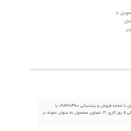
حویل با
0919 تماس حاصل
 5 روز کاری .3. تصاویر
1.برای خرید این محصول و سایر محصولات و اطلاع از زمان دقیق تحویل با شماره فروش و پشتیبانی 02182804900 یا
09192063546 تماس حاصل فرمایید. 2. بازه زمانی ارسال این کالا بین 1 الی 5 روز کاری .3. تصاویر محصول به عنوان نمونه در