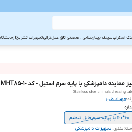
ک اسکراب
سینک بیمارستانی ، صنعتی
اتاق عمل
ترالی
تجهیزات تشریح
آزمایشگاه
ز معاینه دامپزشکی با پایه سرم استیل - کد -MHT85-1
Stainless steel animals dressing tab
ند:
مهداد طب
دازه
60*120 با پپایه سرم قابل تنظیم
ته‌بندی
:
تجهیزات دامپزشکی