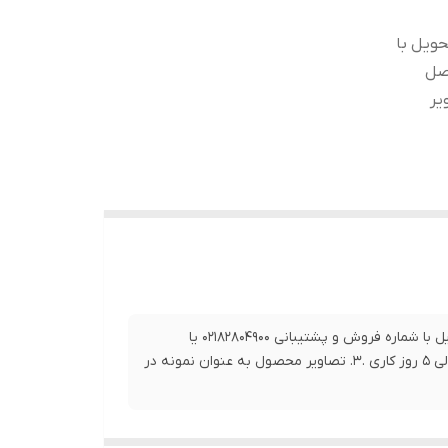
حویل با
0919 تماس حاصل
 5 روز کاری .3. تصاویر
1.برای خرید این محصول و سایر محصولات و اطلاع از زمان دقیق تحویل با شماره فروش و پشتیبانی 02182804900 یا
09192063546 تماس حاصل فرمایید. 2. بازه زمانی ارسال این کالا بین 1 الی 5 روز کاری .3. تصاویر محصول به عنوان نمونه در