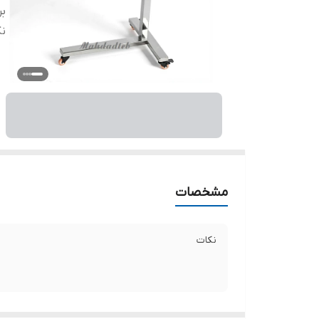
بر
ن
مشخصات
نکات