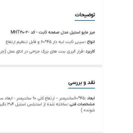
توضیحات
میز مایو استیل مدل صفحه ثابت - کد - MHT210-2
انواع :
سینی ثابت لبه دار 45*60 و قابل تنظیم ارتفاع
کاربرد :
قرار گیری سِت های بزرگ جراحی در اتاق عمل (جر
نقد و بررسی
ابعاد :
45*60سانتیمتر – ارتفاع کلی 90 سانتیمتر - ابعاد سفارشی در صورت نیاز
مشخصات فنی :
ساخته
شونده )