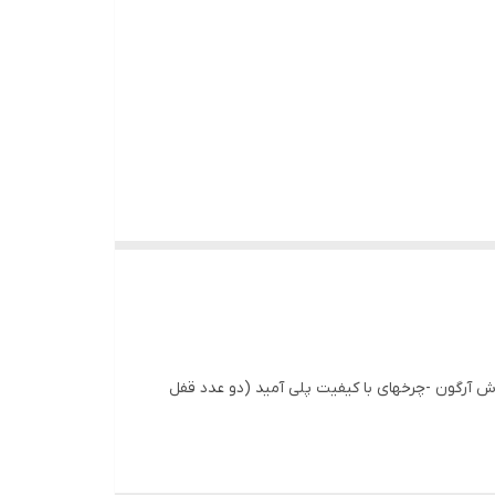
 در فرآیند جوش آرگون -چرخهای با کیفیت پلی آمید (دو عدد قفل