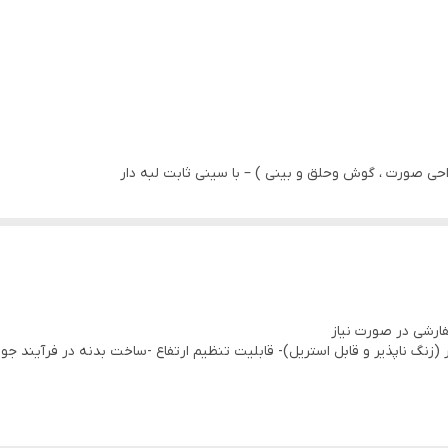
احی صورت ، گوش وحلق و بینی ) – با سینی ثابت لبه دار
 شده از استنلس استیل 304 نگیر (زنگ ناپذیر و قابل استریل)- قابلیت تنظیم ارتفاع -ساخت بدنه