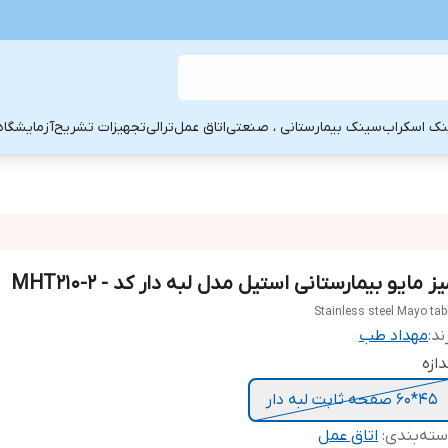
ک اسکراب
سینک بیمارستانی ، صنعتی
اتاق عمل
ترالی
تجهیزات تشریح
آزمایشگاه
ز مایو بیمارستانی استیل مدل لبه دار کد - MHT210-2
Stainless steel Mayo tab
ند:
مهداد طب
دازه
45*60 صفحه ثابت لبه دار
ته‌بندی
:
اتاق عمل