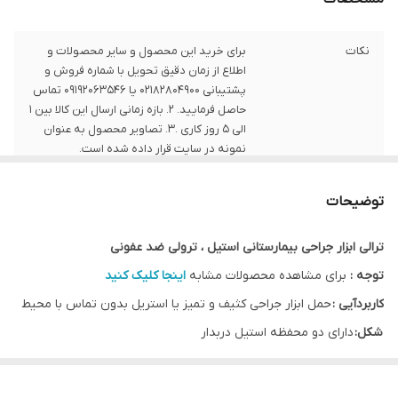
نکات
برای خرید این محصول و سایر محصولات و
اطلاع از زمان دقیق تحویل با شماره فروش و
پشتیبانی 02182804900 یا 09192063546 تماس
حاصل فرمایید. 2. بازه زمانی ارسال این کالا بین 1
الی 5 روز کاری .3. تصاویر محصول به عنوان
نمونه در سایت قرار داده شده است.
توضیحات
ترالی ابزار جراحی بیمارستانی استیل ، ترولی ضد عفونی
توجه :
برای مشاهده محصولات مشابه
اینجا کلیک کنید
کاربردآیی :
حمل ابزار جراحی کثیف و تمیز یا استریل بدون تماس با محیط
شکل:
دارای دو محفظه استیل دربدار