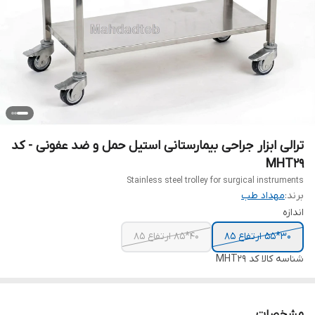
ترالی ابزار جراحی بیمارستانی استیل حمل و ضد عفونی - کد
MHT29
Stainless steel trolley for surgical instruments
برند:
مهداد طب
اندازه
30*55 ارتفاع 85
40*85 ارتفاع 85
شناسه کالا
کد MHT29
مشخصات