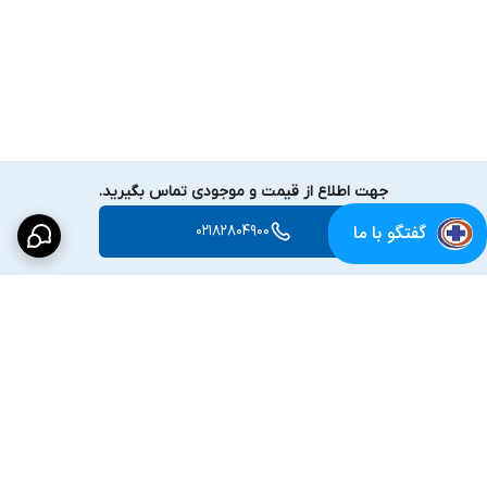
جهت اطلاع از قیمت و موجودی تماس بگیرید.
گفتگو با ما
02182804900
برگشت به بالا