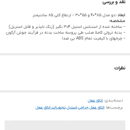
نقد و بررسی
ابعاد :
دو مدل 85*40 و 55*30 – ارتفاع کلی 85 سانتیمتر
مشخصه:
– ساخته شده از استنلس استیل 304 نگیر (زنگ ناپذیر و قابل استریل)
– بدنه ترولی کاملا صلب طی پروسه ساخت بدنه در فرآیند جوش آرگون
– چرخهای با کیفیت تمام ABS بی صدا
نظرات
دسته‌بندی
:
اتاق عمل
برچسب‌ها :
اتاق عمل
،
جراحی
،
استیل
،
تجهیزات اتاق عمل